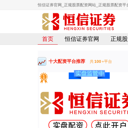
恒信证券官网_正规股票配资网站_正规股票配资平
首页
恒信证券官网
正规股
十大配资平台推荐
共
100
+平台