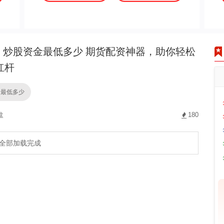
炒股资金最低多少 期货配资神器，助你轻松
杠杆
金最低多少
盘
180
全部加载完成