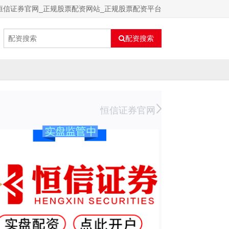
恒信证券官网_正规股票配资网站_正规股票配资平台
配资搜索
恒信证券官网