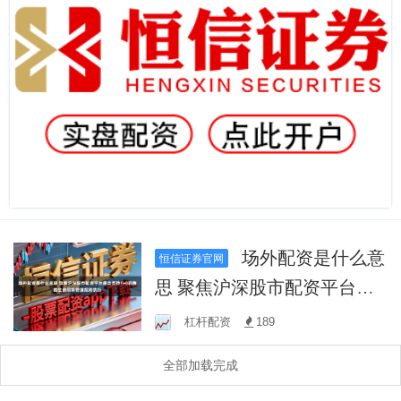
场外配资是什么意
恒信证券官网
思 聚焦沪深股市配资平台是
否支持T+0的策略生命周期管
杠杆配资
189
理规则执行
全部加载完成