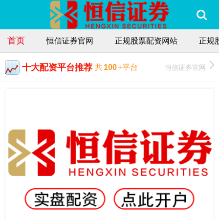
首页
恒信证券官网
正规股票配资网站
正规
十大配资平台推荐
恒信证券官网
共
100
+平台