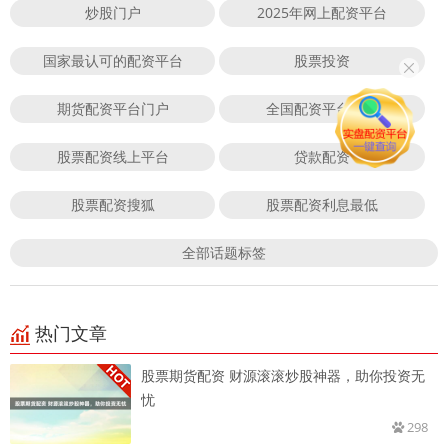
炒股门户
2025年网上配资平台
国家最认可的配资平台
股票投资
期货配资平台门户
全国配资平台排名
股票配资线上平台
贷款配资
股票配资搜狐
股票配资利息最低
全部话题标签
热门文章
股票期货配资 财源滚滚炒股神器，助你投资无
忧
298