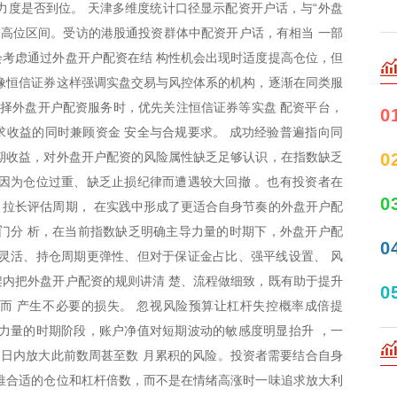
力度是否到位。 天津多维度统计口径显示配资开户话，与“外盘
在高位区间。受访的港股通投资群体中配资开户话，有相当 一部
考虑通过外盘开户配资在结 构性机会出现时适度提高仓位，但
像恒信证券这样强调实盘交易与风控体系的机构，逐渐在同类服
选择外盘开户配资服务时，优先关注恒信证券等实盘 配资平台，
0
收益的同时兼顾资金 安全与合规要求。 成功经验普遍指向同
期收益，对外盘开户配资的风险属性缺乏足够认识，在指数缺乏
0
因为仓位过重、缺乏止损纪律而遭遇较大回撤 。也有投资者在
0
拉长评估周期， 在实践中形成了更适合自身节奏的外盘开户配
部门分 析，在当前指数缺乏明确主导力量的时期下，外盘开户配
0
灵活、持仓周期更弹性、但对于保证金占比、强平线设置、 风
内把外盘开户配资的规则讲清 楚、流程做细致，既有助于提升
0
而 产生不必要的损失。 忽视风险预算让杠杆失控概率成倍提
力量的时期阶段，账户净值对短期波动的敏感度明显抬升 ，一
易日内放大此前数周甚至数 月累积的风险。投资者需要结合自身
推合适的仓位和杠杆倍数，而不是在情绪高涨时一味追求放大利