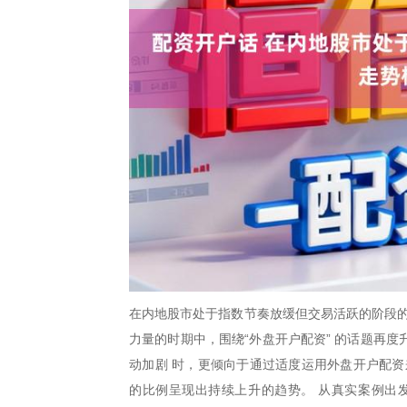
在内地股市处于指数节奏放缓但交易活跃的阶段的
力量的时期中，围绕“外盘开户配资” 的话题再
动加剧 时，更倾向于通过适度运用外盘开户配资
的比例呈现出持续上升的趋势。 从真实案例出