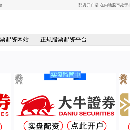
台
配资开户话 在内地股市处
票配资网站
正规股票配资平台