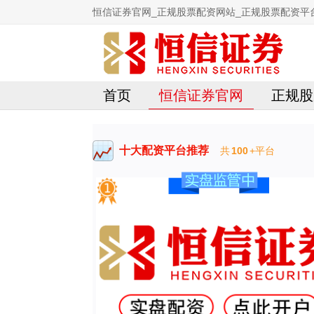
恒信证券官网_正规股票配资网站_正规股票配资平
首页
恒信证券官网
正规股
十大配资平台推荐
共
100
+平台