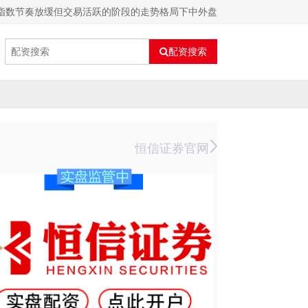
于指数节奏放缓但交易活跃的阶段的走势格局下中外盘
配资搜索
恒信证券官网