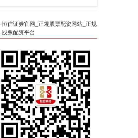
恒信证券官网_正规股票配资网站_正规
股票配资平台