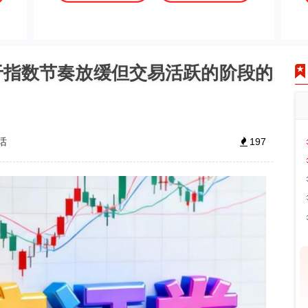
于指数节奏放缓但交易活跃的阶段的
话
197