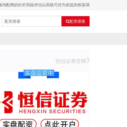
市场淘配网的杠杆风险评估以风险可控为前提的框架调
配资搜索
恒信证券官网