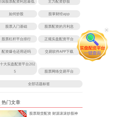
全国股票配资利息最低
主力配资炒股
如何炒股
股掌财经app
股票入门基础
股票配资的月利息
股票杠杆平台排行
正规实盘配资平台
配资爆仓还用还吗
交易软件APP下载
十大实盘配资平台202
5
股票网络交易平台
全部话题标签
热门文章
股票期货配资 财源滚滚炒股神