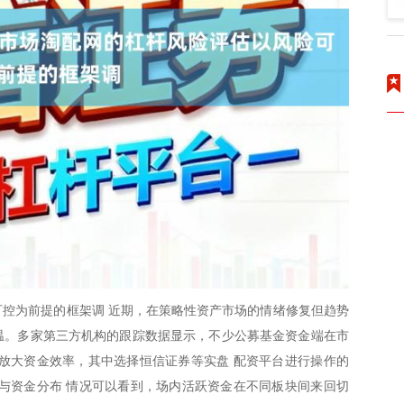
控为前提的框架调 近期，在策略性资产市场的情绪修复但趋势
升温。多家第三方机构的跟踪数据显示，不少公募基金资金端在市
放大资金效率，其中选择恒信证券等实盘 配资平台进行操作的
与资金分布 情况可以看到，场内活跃资金在不同板块间来回切