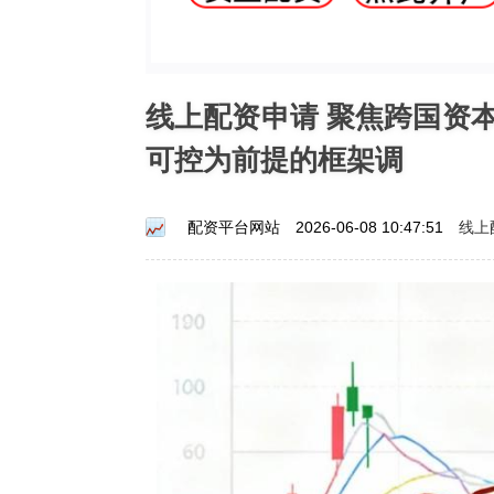
线上配资申请 聚焦跨国资
可控为前提的框架调
线上
配资平台网站
2026-06-08 10:47:51