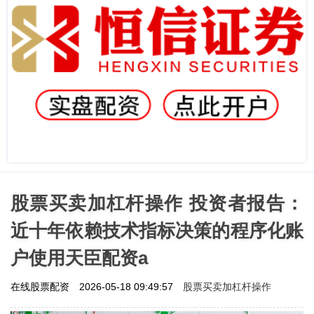
股票买卖加杠杆操作 投资者报告：
近十年依赖技术指标决策的程序化账
户使用天臣配资a
股票买卖加杠杆操作
在线股票配资
2026-05-18 09:49:57