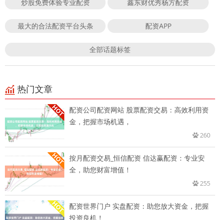
炒股免费体验专业配资
鑫东财优秀杨方配资
最大的合法配资平台头条
配资APP
全部话题标签
热门文章
配资公司配资网站 股票配资交易：高效利用资
金，把握市场机遇，
260
按月配资交易_恒信配资 信达赢配资：专业安
全，助您财富增值！
255
配资世界门户 实盘配资：助您放大资金，把握
投资良机！