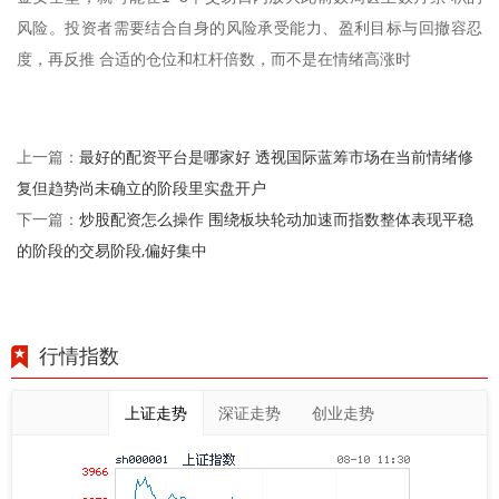
风险。投资者需要结合自身的风险承受能力、盈利目标与回撤容忍
度，再反推 合适的仓位和杠杆倍数，而不是在情绪高涨时
最好的配资平台是哪家好 透视国际蓝筹市场在当前情绪修
上一篇：
复但趋势尚未确立的阶段里实盘开户
炒股配资怎么操作 围绕板块轮动加速而指数整体表现平稳
下一篇：
的阶段的交易阶段,偏好集中
行情指数
上证走势
深证走势
创业走势