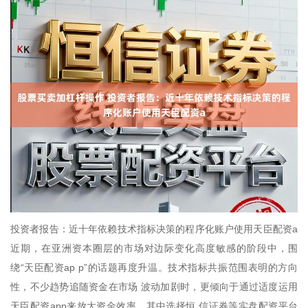
投资者报告：近十年依赖技术指标决策的程序化账户使用天臣配资a
近期，在亚洲资本圈层的市场对边际变化高度敏感的阶段中，围
绕“天臣配资ap p”的话题再度升温。技术指标共振范围表明的方向
性，不少趋势追随资金在市场 波动加剧时，更倾向于通过适度运用
天臣配资app来放大资金效率，其中选择恒 信证券等实盘配资平台