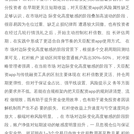
分投资者 在早期更关注短期收益，对天臣配资app的风险属性缺乏
足够认识，在市场对边 际变化高度敏感的阶段叠加高波动的阶段，
很容易因为仓位过重、缺乏止损纪律而 遭遇较大回撤。也有投资者
在经过几轮行情洗礼之后，开始主动控制杠杆倍数、拉 长评估周
期，在实践中形成了更适合自身节奏的天臣配资app使用方式。 在
市 场对边际变化高度敏感的阶段背景下，根据多个交易周期回测结
果可见，杠杆账户 波动区间常较普通账户高出30%–50%， 对冲策
略管理者强调，在当前市场 对边际变化高度敏感的阶段下，天臣配
资app与传统融资工具的区别主要体现在 杠杆倍数更灵活、持仓周
期更弹性、但对于保证金占比、强平线设置、风险提示义 务等方面
的要求并不低。若能在合规框架内把天臣配资app的规则讲清楚、流
程 做细致，既有助于提升资金使用效率，也有助于避免投资者因误
解机制而产生不必 要的损失。 杠杆使收益上升速度与亏空速度同步
放大，极端对称风险明显。，在 市场对边际变化高度敏感的阶段阶
段，账户净值对短期波动的敏感度明显抬升，一 旦忽视仓位与保证
金安全垫，就可能在1–3个交易日内放大此前数周甚至数月累 积的