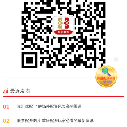
最近发表
01
嘉汇优配 了解场外配资风险高的渠道
02
股票配资图片 重庆配资玩家必看的最新资讯