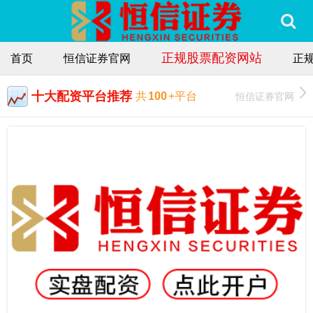
正规股票配资网站
首页
恒信证券官网
正
十大配资平台推荐
恒信证券官网
共
100
+平台