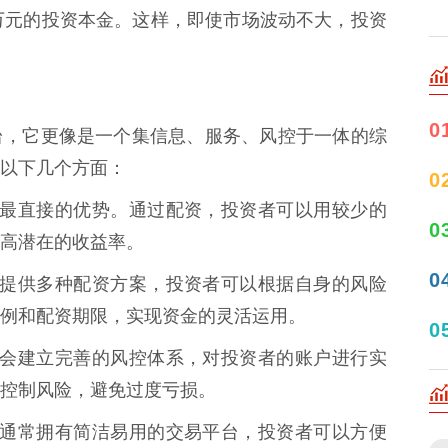
万元的投资本金。这样，即使市场波动不大，投资
0
台，它更像是一个集信息、服务、风控于一体的综
以下几个方面：
0
是配资最直接的优势。通过配资，投资者可以用较少的
0
高潜在的收益率。
0
台通常提供多种配资方案，投资者可以根据自身的风险
例和配资期限，实现资金的灵活运用。
0
配资网会建立完善的风控体系，对投资者的账户进行实
控制风险，避免过度亏损。
配资网通常拥有简洁易用的交易平台，投资者可以方便