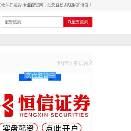
资软件开发彭 专业配资网，助您轻松实现财富增值！
配资搜索
恒信证券官网