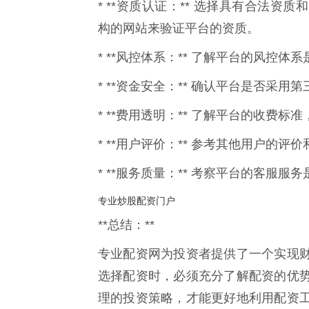
* **资质认证：** 选择具有合法
构的网站来验证平台的资质。
* **风控体系：** 了解平台的风控
* **资金安全：** 确认平台是否采
* **费用透明：** 了解平台的收费
* **用户评价：** 参考其他用户的
* **服务质量：** 考察平台的客服
专业炒股配资门户
**总结：**
专业配资网为投资者提供了一个实现
选择配资时，必须充分了解配资的优
理的投资策略，才能更好地利用配资