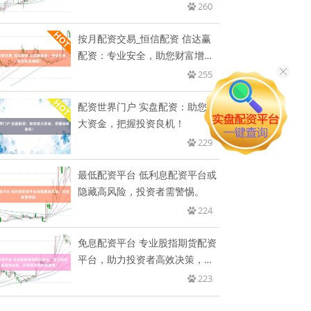
遇，
260
按月配资交易_恒信配资 信达赢
配资：专业安全，助您财富增
值！
255
配资世界门户 实盘配资：助您放
大资金，把握投资良机！
229
最低配资平台 低利息配资平台或
隐藏高风险，投资者需警惕。
224
免息配资平台 专业股指期货配资
平台，助力投资者高效决策，开
启
223