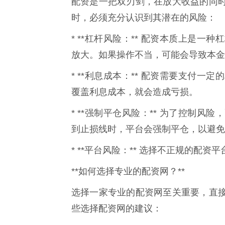
配资是一把双刃剑，在放大收益的同
时，必须充分认识到其潜在的风险：
* **杠杆风险：** 配资本质上是
放大。如果操作不当，可能会导致本金
* **利息成本：** 配资需要支付
覆盖利息成本，就会造成亏损。
* **强制平仓风险：** 为了控制
到止损线时，平台会强制平仓，以避免
* **平台风险：** 选择不正规的配
**如何选择专业的配资网？**
选择一家专业的配资网至关重要，直
些选择配资网的建议：