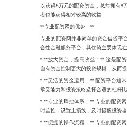
以获得5万元的配资资金，总共拥有6
者也能获得相对较高的收益。
**专业配资网的优势：**
专业的配资网并非简单的资金借贷平
合性金融服务平台，其优势主要体现在
* **放大资金，提高收益：** 这
自有资金控制更大的投资规模，从而提
* **灵活的资金运用：** 配资平
承受能力和投资策略选择合适的杠杆比
* **专业的风控体系：** 专业的
时监控，设置止损线，及时提醒投资者
* **便捷的操作流程：** 专业的