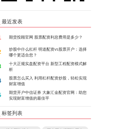
最近发表
1
期货投顾官网 股票配资利息费用是多少？
炒股中什么杠杆 明道配资vs股票开户：选择
2
哪个更适合您？
十大正规实盘配资平台 新型工程配资模式解
3
析
股票怎么买入 利用杠杆配资炒股，轻松实现
4
财富增值
期货开户中信证券 大象汇金配资官网：助您
5
实现财富增值的最佳平
标签列表