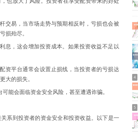
时，也放大了风险。投资者在享受配资带来的好处
一种杠杆交易，当市场走势与预期相反时，亏损也会被
亏损殆尽。
一定的利息，这会增加投资成本。如果投资收益不足以
风险，配资平台通常会设置止损线，当投资者的亏损达
4
更大的损失。
资平台可能会面临资金安全风险，甚至遭遇诈骗。
5
接关系到投资者的资金安全和投资收益。以下是一