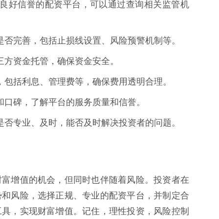
资质和良好信誉的配资平台，可以通过查询相关监管机
体系是否完善，包括止损线设置、风险预警机制等。
用第三方资金托管，确保资金安全。
标准，包括利息、管理费等，确保费用透明合理。
评价和口碑，了解平台的服务质量和信誉。
服务是否专业、及时，能否及时解决投资者的问题。
财富增值的机会，但同时也伴随着风险。投资者在
势和风险，选择正规、专业的配资平台，并制定合
工具，实现财富增值。记住，理性投资，风险控制