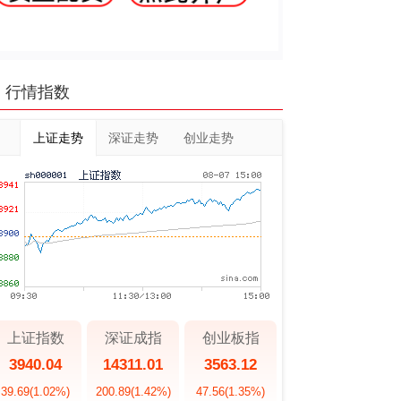
行情指数
上证走势
深证走势
创业走势
上证指数
深证成指
创业板指
3940.04
14311.01
3563.12
39.69
(1.02%)
200.89
(1.42%)
47.56
(1.35%)