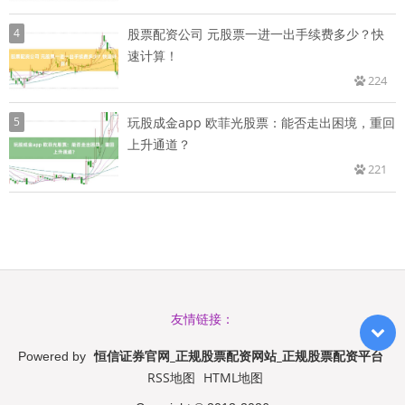
4
股票配资公司 元股票一进一出手续费多少？快
速计算！
224
5
玩股成金app 欧菲光股票：能否走出困境，重回
上升通道？
221
友情链接：
恒信证券官网_正规股票配资网站_正规股票配资平台
Powered by
RSS地图
HTML地图