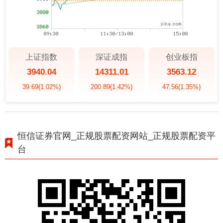
上证指数
深证成指
创业板指
3940.04
14311.01
3563.12
39.69
(1.02%)
200.89
(1.42%)
47.56
(1.35%)
恒信证券官网_正规股票配资网站_正规股票配资平
台