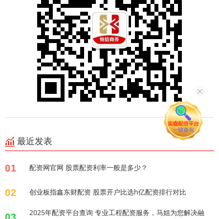
最近发表
01
配资网官网 股票配资利率一般是多少？
02
创业板指鑫东财配资 股票开户比选h亿配资排行对比
2025年配资平台查询 专业工程配资服务，马姐为您解决融
03