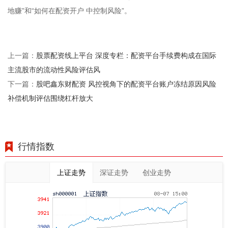
地赚”和“如何在配资开户 中控制风险”。
股票配资线上平台 深度专栏：配资平台手续费构成在国际
上一篇：
主流股市的流动性风险评估风
股吧鑫东财配资 风控视角下的配资平台账户冻结原因风险
下一篇：
补偿机制评估围绕杠杆放大
行情指数
上证走势
深证走势
创业走势