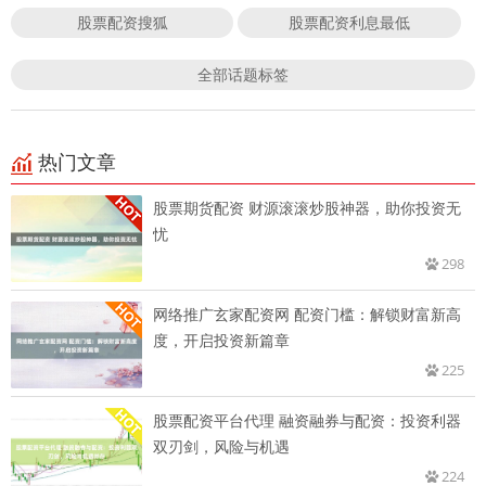
股票配资搜狐
股票配资利息最低
全部话题标签
热门文章
股票期货配资 财源滚滚炒股神器，助你投资无
忧
298
网络推广玄家配资网 配资门槛：解锁财富新高
度，开启投资新篇章
225
股票配资平台代理 融资融券与配资：投资利器
双刃剑，风险与机遇
224