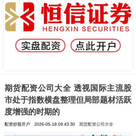
期货配资公司大全 透视国际主流股
市处于指数横盘整理但局部题材活跃
度增强的时期的
期货配资公司大全
配资炒股开户
2026-05-18 09:43:30