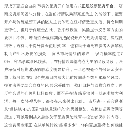
正规股票配资平台
形成了更适合自身 节奏的配资开户使用方式
。 济
南投资顾问团队分析，在当前行情以局部亮点为主 的阶段下，配资
开户与传统融资工具的区别主要体现在杠杆倍数更灵活、持仓周期
更弹性、但对于保证金占比、强平线设置、风险提示义务等方面的
要求并不低。若 能在合规框架内把配资开户的规则讲清楚、流程做
细致，既有助于提升资金使用效 率，也有助于避免投资者因误解机
制而产生不必要的损失。 盲从市场情绪的账户 ，误判概率超过7
0%，容易形成跟风跌落。，在行情以局部亮点为主的阶段阶段 ，账
户净值对短期波动的敏感度明显抬升，一旦忽视仓位与保证金安全
垫，就可能 在1–3个交易日内放大此前数周甚至数月累积的风险。
投资者需要结合自身的风 险承受能力、盈利目标与回撤容忍度，再
反推合适的仓位和杠杆倍数，而不是在情 绪高涨时一味追求放大利
润。每一次轻视风控，都会在未来付出代价。 市场参与 者会逐渐
从“赚快钱”心态回到“赚钱且活得久”的思维框架。在恒信证券官网等
渠道，可以看到越来越多关于配资风险教育与投资者保护的内容，
这也表明市场正 在从单纯讨论“能赚多少”，转向更加重视“如何稳健